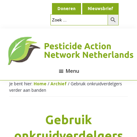
Door
Spring
Doneren
Nieuwsbrief
naar
naar
Zoekknop
de
de
Zoek
naar:
hoofd
voettekst
inhoud
Menu
Pesticide
Je bent hier:
Home
/
Archief
/
Gebruik onkruidverdelgers
verder aan banden
Action
Gebruik
Network
onkruidverdelgers