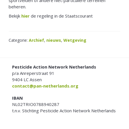
sportvelden of andere niet-particuliere terreinen
beheren.
Bekijk
hier
de regeling in de Staatscourant
Categorie:
Archief
,
nieuws
,
Wetgeving
FOOTER
Pesticide Action Network Netherlands
p/a Anreperstraat 91
9404 LC Assen
contact@pan-netherlands.org
IBAN
NL02TRIO0788940287
t.n.v. Stichting Pesticide Action Network Netherlands