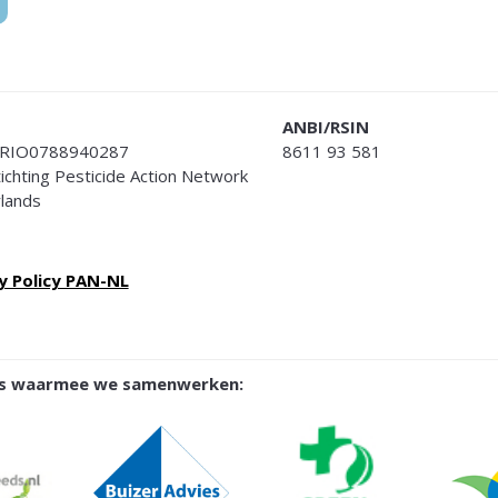
ANBI/RSIN
RIO0788940287
8611 93 581
Stichting Pesticide Action Network
lands
y Policy PAN-NL
ies waarmee we samenwerken: