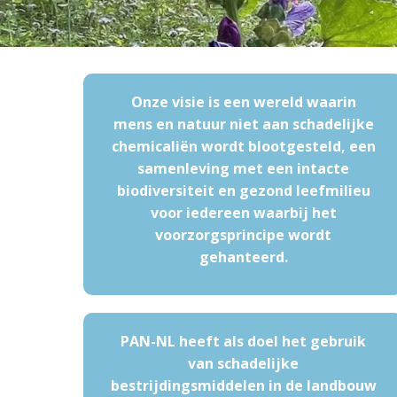
Onze visie is een wereld waarin
mens en natuur niet aan schadelijke
chemicaliën wordt blootgesteld, een
samenleving met een intacte
biodiversiteit en gezond leefmilieu
voor iedereen waarbij het
voorzorgsprincipe wordt
gehanteerd.
PAN-NL heeft als doel het gebruik
van schadelijke
bestrijdingsmiddelen in de landbouw