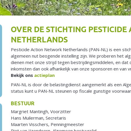
OVER DE STICHTING PESTICID
NETHERLANDS
Pesticide Action Network Netherlands (PAN-NL) is een stic
algemeen nut beogende instelling zijn. We proberen het a
dienen met onze strijd tegen bestrijdingsmiddelen, en dat d
inkomsten dan ook afhankelijk van onze sponsoren en van vri
Bekijk ons
actieplan
PAN-NL is door de belastingdienst aangemerkt als een Alg
status kunt u PAN-NL steunen op fiscale gunstige voorwaa
BESTUUR
Margriet Mantingh, Voorzitter
Hans Muilerman, Secretaris
Maarten Visschers, Penningmeester
Piet van IJzendoorn, Algemeen bestuurslid