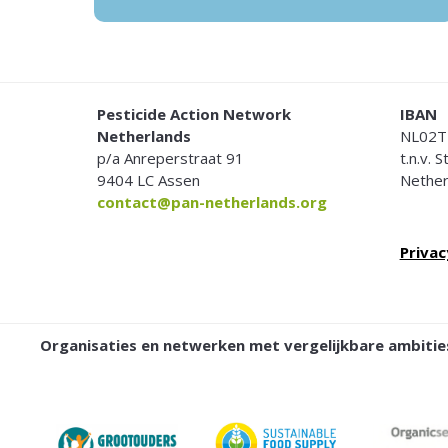
FOOTER
Pesticide Action Network
IBAN
Netherlands
NL02T
p/a Anreperstraat 91
t.n.v. 
9404 LC Assen
Nether
contact@pan-netherlands.org
Privac
Organisaties en netwerken met vergelijkbare ambit