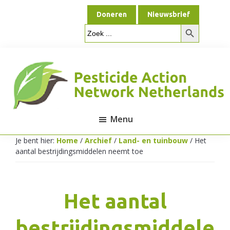
Door
Spring
Doneren
Nieuwsbrief
naar
naar
Zoekknop
de
de
Zoek
naar:
hoofd
voettekst
inhoud
Menu
Pesticide
Je bent hier:
Home
/
Archief
/
Land- en tuinbouw
/
Het
aantal bestrijdingsmiddelen neemt toe
Action
Het aantal
Network
bestrijdingsmiddele