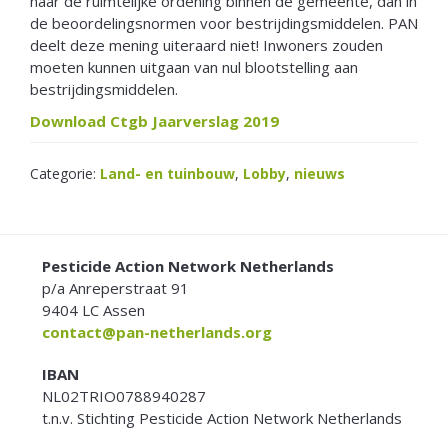
naar de ruimtelijke ordening binnen de gemeente, dan in
de beoordelingsnormen voor bestrijdingsmiddelen. PAN
deelt deze mening uiteraard niet! Inwoners zouden
moeten kunnen uitgaan van nul blootstelling aan
bestrijdingsmiddelen.
Download Ctgb Jaarverslag 2019
Categorie:
Land- en tuinbouw
,
Lobby
,
nieuws
FOOTER
Pesticide Action Network Netherlands
p/a Anreperstraat 91
9404 LC Assen
contact@pan-netherlands.org
IBAN
NL02TRIO0788940287
t.n.v. Stichting Pesticide Action Network Netherlands