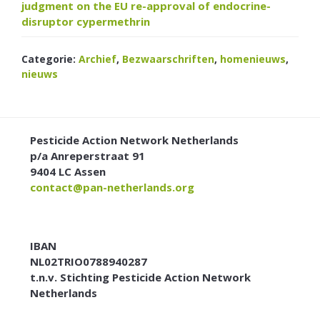
judgment on the EU re-approval of endocrine-
disruptor cypermethrin
Categorie:
Archief
,
Bezwaarschriften
,
homenieuws
,
nieuws
FOOTER
Pesticide Action Network Netherlands
p/a Anreperstraat 91
9404 LC Assen
contact@pan-netherlands.org
IBAN
NL02TRIO0788940287
t.n.v. Stichting Pesticide Action Network
Netherlands