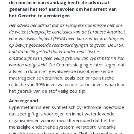
de conclusie van vandaag heeft de advocaat-
generaal het Hof aanbevolen om het arrest van
het Gerecht te vernietigen
.
Het advies benadrukt dat de Europese Commissie niet om
de wetenschappelijke conclusies van de Europese Autoriteit
voor voedselveiligheid (EFSA) heen kan zonder krachtige en
op bewijs gebaseerde rechtvaardigingen te geven. De EFSA
had duidelijk gesteld dat er onder realistische
omstandigheden geen veilig gebruik van cypermethrin kon
worden vastgesteld.
De Commissie ging echter tegen dat
advies in door niet-gevalideerde risicobeperkende
maatregelen te verzinnen, zoals een onrealistische
reductie van 99% in verwaaiende sproeinevel, waardoor
het gebruik van de stof veilig zou zijn.
Achtergrond
Cypermethrin is een synthetisch pyrethroïde insecticide
dat zeer giftig is voor bijen en in het water levende
organismen en waarvan wordt vermoed dat het het
menselijke endocriene systeem verstoort. Ondanks
duidelijke waarschuwingssignalen (‘kritische punten van