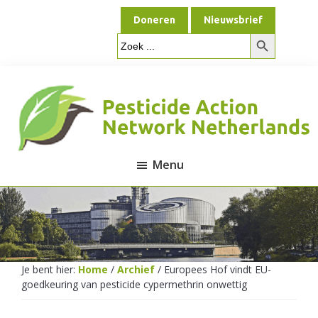
Door
Spring
Doneren
Nieuwsbrief
naar
naar
Zoekknop
de
de
Zoek
naar:
hoofd
voettekst
inhoud
Menu
Pesticide
Action
Je bent hier:
Home
/
Archief
/
Europees Hof vindt EU-
goedkeuring van pesticide cypermethrin onwettig
Network