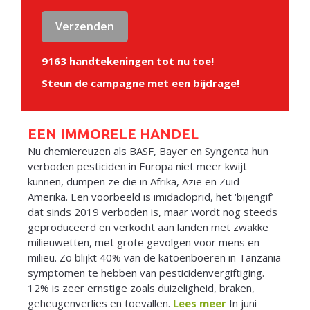
9163 handtekeningen tot nu toe!
Steun de campagne met een bijdrage!
EEN IMMORELE HANDEL
Nu chemiereuzen als BASF, Bayer en Syngenta hun
verboden pesticiden in Europa niet meer kwijt
kunnen, dumpen ze die in Afrika, Azië en Zuid-
Amerika. Een voorbeeld is imidacloprid, het ‘bijengif’
dat sinds 2019 verboden is, maar wordt nog steeds
geproduceerd en verkocht aan landen met zwakke
milieuwetten, met grote gevolgen voor mens en
milieu. Zo blijkt 40% van de katoenboeren in Tanzania
symptomen te hebben van pesticidenvergiftiging.
12% is zeer ernstige zoals duizeligheid, braken,
geheugenverlies en toevallen.
Lees meer
In juni