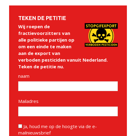
TEKEN DE PETITIE
Wij roepen de
fractievoorzitters van
alle politieke partijen op
om een einde te maken
aan de export van
verboden pesticiden vanuit Nederland.
Teken de petitie nu.
naam
Mailadres
Ja, houd me op de hoogte via de e-
mailnieuwsbrief