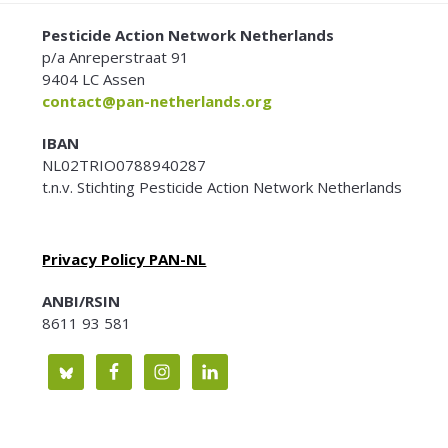
FOOTER
Pesticide Action Network Netherlands
p/a Anreperstraat 91
9404 LC Assen
contact@pan-netherlands.org
IBAN
NL02TRIO0788940287
t.n.v. Stichting Pesticide Action Network Netherlands
Privacy Policy PAN-NL
ANBI/RSIN
8611 93 581