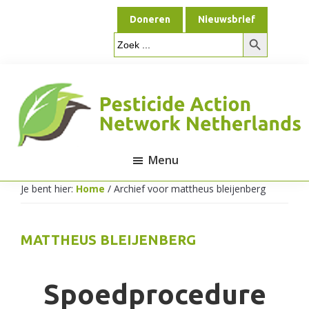
Door
Spring
Doneren
Nieuwsbrief
naar
naar
Zoekknop
de
de
Zoek
naar:
hoofd
voettekst
inhoud
Menu
Pesticide
Je bent hier:
Home
/
Archief voor mattheus bleijenberg
Action
MATTHEUS BLEIJENBERG
Network
Spoedprocedure