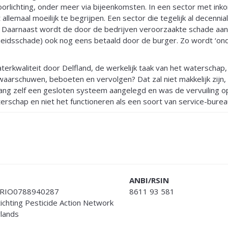
oorlichting, onder meer via bijeenkomsten. In een sector met ink
 allemaal moeilijk te begrijpen. Een sector die tegelijk al decennia
. Daarnaast wordt de door de bedrijven veroorzaakte schade aan
dheidsschade) ook nog eens betaald door de burger. Zo wordt ‘o
rkwaliteit door Delfland, de werkelijk taak van het waterschap, lij
aarschuwen, beboeten en vervolgen? Dat zal niet makkelijk zijn
llang zelf een gesloten systeem aangelegd en was de vervuiling 
erschap en niet het functioneren als een soort van service-bur
ANBI/RSIN
RIO0788940287
8611 93 581
Stichting Pesticide Action Network
lands