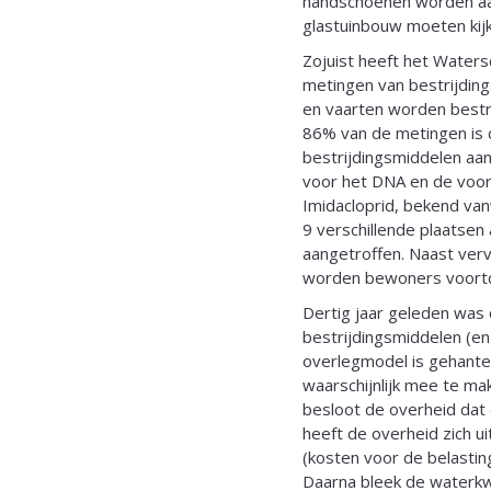
handschoenen worden aan
glastuinbouw moeten kijk
Zojuist heeft het Waters
metingen van bestrijdin
en vaarten worden bestri
86% van de metingen is 
bestrijdingsmiddelen aan
voor het DNA en de voort
Imidacloprid, bekend vanw
9 verschillende plaatse
aangetroffen. Naast vervu
worden bewoners voortdu
Dertig jaar geleden was 
bestrijdingsmiddelen (en 
overlegmodel is gehantee
waarschijnlijk mee te mak
besloot de overheid dat
heeft de overheid zich uit
(kosten voor de belastin
Daarna bleek de waterkwa