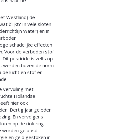
eens naar de
het Westland) de
at blijkt? In vele sloten
rrichtlijn Water) en in
verboden
ege schadelijke effecten
en. Voor de verboden stof
Dit pesticide is zelfs op
en, werden boven de norm
 de lucht en stof en
ade.
e vervuiling met
eruchte Hollandse
eeft hier ook
elen. Dertig jaar geleden
zing. En vervolgens
sloten op de riolering
ee worden geloosd.
gie en geld gestoken in