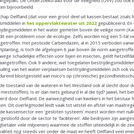
gepakt. De Onderzoeksraad Voor de Veiligheid (OVV) zou ook 
en bijvoorbeeld.
chap Delfland (dat voor een groot deel uit kassen bestaat zoals 
gsmiddelen in
het oppervlaktewater uit 2022
gepubliceerd. En w
jdingsmiddelen in het water gemeten boven de veilige norm (Kade
dit een probleem voor de ecologie. Zelfs worden nog een 5-tal 
getroffen. Het pesticide Carbendazim, al in 2015 verboden vanw
planting, is toch de afgelopen 6 jaar boven de norm aangetroff
ege schadelijke effecten voor bijen en insecten, geldt hetzelfde. 
n aangetroffen. Ook 9 andere, wel toegelaten bestrijdingsmiddel
iling van het water verplaatsen bestrijdingsmiddelen zich ook via
rend blootgesteld aan risico’s op (chronische) gezondheidssch
de toestand van de wateren in het Westland ook al slecht door d
meststoffen). Is er dan niets gebeurd in al die tijd? Jawel, het b
rd door Delfland. De aanwezigheid van kwekers in het bestuur h
en. Dit overlegmodel leidt vaak tot uitstel en afstel van maatreg
 de kassensector een ‘gesloten systeem’ moest worden met nullo
gesloofd door de sector te ‘faciliteren’. Alle bedrijven zijn aange
gbetaler vele miljoenen) waarmee de stoffen uiteindelijk in de z
liteit nog steeds ver onder de maat en heeft Delfland veel ener