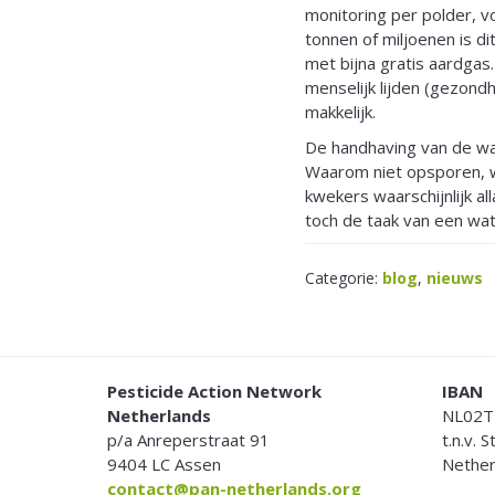
monitoring per polder, v
tonnen of miljoenen is dit
met bijna gratis aardgas
menselijk lijden (gezon
makkelijk.
De handhaving van de wate
Waarom niet opsporen, w
kwekers waarschijnlijk a
toch de taak van een wat
Categorie:
blog
,
nieuws
FOOTER
Pesticide Action Network
IBAN
Netherlands
NL02T
p/a Anreperstraat 91
t.n.v. 
9404 LC Assen
Nether
contact@pan-netherlands.org