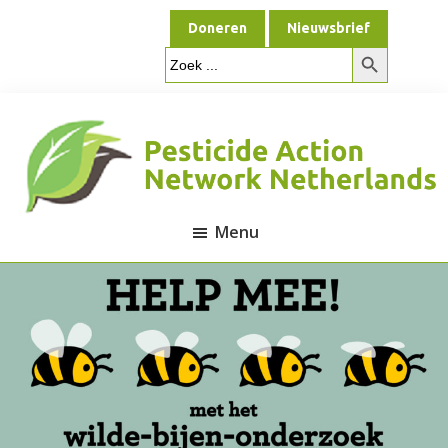
Door
Spring
Doneren
Nieuwsbrief
naar
naar
Zoekknop
de
de
Zoek
naar:
hoofd
voettekst
inhoud
Menu
Pesticide
Action
Network