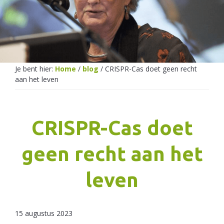
Netherlands
Je bent hier:
Home
/
blog
/
CRISPR-Cas doet geen recht
aan het leven
CRISPR-Cas doet
geen recht aan het
leven
15 augustus 2023