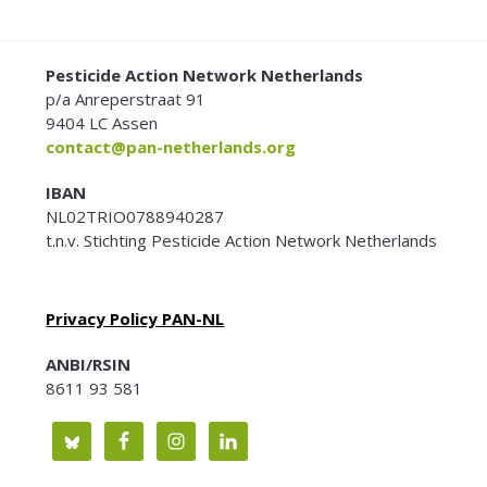
FOOTER
Pesticide Action Network Netherlands
p/a Anreperstraat 91
9404 LC Assen
contact@pan-netherlands.org
IBAN
NL02TRIO0788940287
t.n.v. Stichting Pesticide Action Network Netherlands
Privacy Policy PAN-NL
ANBI/RSIN
8611 93 581