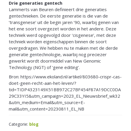
Drie generaties gentech
Lammerts van Beuren definieert drie generaties
gentechnieken. De eerste generatie is die van de
‘transgenese’ uit de begin jaren ’90, waarbij genen van
het ene soort overgezet worden in het andere. Deze
techniek werd opgevolgd door ‘cisgenese’, met deze
techniek worden eigenschappen binnen de soort
overgedragen. We hebben nu te maken met de derde
generatie gentechnologie, waarbij nog preciezer
gewerkt wordt doormiddel van New Genomic
Technology (NGT) of ‘gene editing’.
Bron: https://www.ekoland.nl/artikel/803680-crispr-cas-
doet-geen-recht-aan-het-leven/?
tid=TIDP4323149X51BB972C27BF454F87A19DCC0DA
29C33YI5&utm_campaign=2023_EL_Nieuwsbrief_wk32
&utm_medium=Email&utm_source=E-
mail&utm_content=20230811_EL_NB
Categorie:
blog