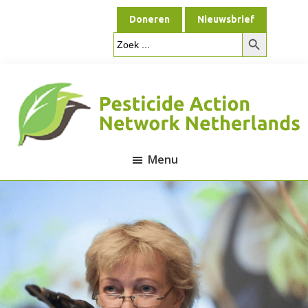
Door
Spring
Doneren
Nieuwsbrief
naar
naar
Zoekknop
de
de
Zoek
naar:
hoofd
voettekst
inhoud
Menu
Pesticide
Action
Network