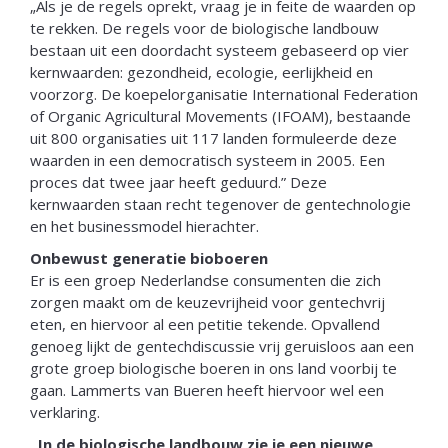
„Als je de regels oprekt, vraag je in feite de waarden op
te rekken. De regels voor de biologische landbouw
bestaan uit een doordacht systeem gebaseerd op vier
kernwaarden: gezondheid, ecologie, eerlijkheid en
voorzorg. De koepelorganisatie International Federation
of Organic Agricultural Movements (IFOAM), bestaande
uit 800 organisaties uit 117 landen formuleerde deze
waarden in een democratisch systeem in 2005. Een
proces dat twee jaar heeft geduurd.” Deze
kernwaarden staan recht tegenover de gentechnologie
en het businessmodel hierachter.
Onbewust generatie bioboeren
Er is een groep Nederlandse consumenten die zich
zorgen maakt om de keuzevrijheid voor gentechvrij
eten, en hiervoor al een petitie tekende. Opvallend
genoeg lijkt de gentechdiscussie vrij geruisloos aan een
grote groep biologische boeren in ons land voorbij te
gaan. Lammerts van Bueren heeft hiervoor wel een
verklaring.
„In de biologische landbouw zie je een nieuwe