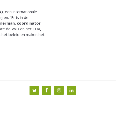
N)
, een internationale
gen. “Er is in de
ilerman, coördinator
erste de VVD en het CDA,
n het beleid en maken het