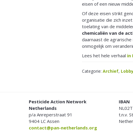
eisen of een nieuw midde
Of deze eisen strikt geno
organisatie die zich inze
toelating van de middel
chemicaliën van de ac
daarnaast de agrarische 
onmogelijk om veranderin
Lees het hele verhaal
in
Categorie:
Archief
,
Lobb
FOOTER
Pesticide Action Network
IBAN
Netherlands
NL02T
p/a Anreperstraat 91
t.n.v. 
9404 LC Assen
Nether
contact@pan-netherlands.org