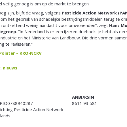
l veilig genoeg is om op de markt te brengen.
eg zijn, blijft de vraag, volgens
Pesticide Action Network (PA
t om het gebruik van schadelijke bestrijdingsmiddelen terug te drin
en ontzettend weinig aandacht voor omwonenden”, zegt
Hans Mu
tiegroep
. “In Nederland is er een ijzeren driehoek: je hebt als e
industrie en het Ministerie van Landbouw. Die drie vormen same
g te realiseren.”
 Pointer – KRO-NCRV
y
,
nieuws
ANBI/RSIN
RIO0788940287
8611 93 581
Stichting Pesticide Action Network
lands