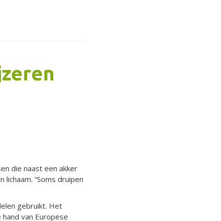
jzeren
sen die naast een akker
n lichaam. “Soms druipen
delen gebruikt. Het
e hand van Europese