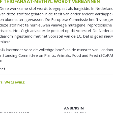
F THIOFANAAT-METHYL WORDT VERBANNEN
Deze werkzame stof wordt toegepast als fungicide. In Nederland
van deze stof toegelaten in de teelt van onder andere aardappel
en bloemisterijgewassen. De Europese Commissie heeft voorges
deze stof niet te hernieuwen vanwege mutagene, reprotoxisch
risico’s. Het Ctgb adviseerde positief op dit voorstel. De Nederl
daarom ingestemd met het voorstel van de EC. Dat is goed nieu
milieu!
Klik hieronder voor de volledige brief van de minister van Landb
de Standing Committee on Plants, Animals, Food and Feed (SCoP
0.
ief.
ws
,
Wetgeving
ANBI/RSIN