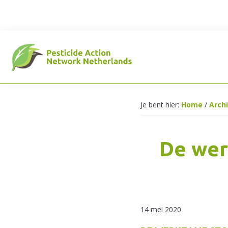
Spring
Door
Spring
naar
naar
naar
de
de
de
hoofdnavigatie
hoofd
voettekst
inhoud
Pesticide
Je bent hier:
Home
/
Arch
Action
De wer
Network
14 mei 2020
Netherlands