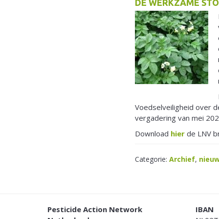
DE WERKZAME STO
Voedselveiligheid over 
vergadering van mei 202
Download
hier
de LNV br
Categorie:
Archief
,
nieu
FOOTER
Pesticide Action Network
IBAN