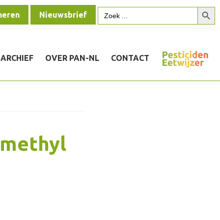
Zoek
Zoek
neren
Nieuwsbrief
naar:
ARCHIEF
OVER PAN-NL
CONTACT
-methyl