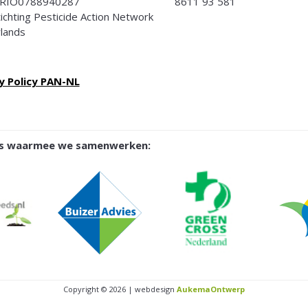
RIO0788940287
8611 93 581
Stichting Pesticide Action Network
lands
y Policy PAN-NL
ies waarmee we samenwerken:
Copyright © 2026 | webdesign
AukemaOntwerp