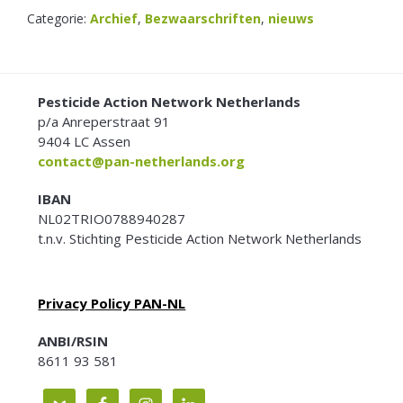
Categorie:
Archief
,
Bezwaarschriften
,
nieuws
FOOTER
Pesticide Action Network Netherlands
p/a Anreperstraat 91
9404 LC Assen
contact@pan-netherlands.org
IBAN
NL02TRIO0788940287
t.n.v. Stichting Pesticide Action Network Netherlands
Privacy Policy PAN-NL
ANBI/RSIN
8611 93 581