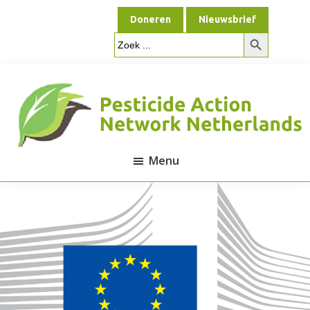
Door
Spring
Doneren
Nieuwsbrief
naar
naar
Zoekknop
de
de
Zoek
naar:
hoofd
voettekst
inhoud
Menu
Pesticide
Action
Network