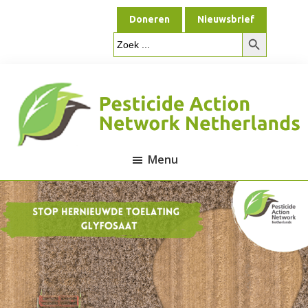
Door
Spring
Doneren
Nieuwsbrief
naar
naar
Zoekknop
de
de
Zoek
naar:
hoofd
voettekst
inhoud
Menu
Pesticide
Action
Network