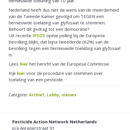
hernieuwde toelating van 10 jaar.
Nederland heeft dus niet de wens van de meerderheid
van de Tweede Kamer gevolgd om TEGEN een
hernieuwde toelating van glyfosaat te stemmen.
Behoort dit gedrag tot een democratie?
Uit recente
IPSOS
opinie peiling bij de Europese
bevolking blijkt, dat bijna tweederde (62%) van de
bevolking tegen een hernieuwde toelating van glyfosaat
is.
Lees
hier
het bericht van de Europese Commissie
Kijk
hier
voor de procedure van stemmen over
toelating van een pesticide.
Categorie:
Archief
,
Lobby
,
nieuws
FOOTER
Pesticide Action Network Netherlands
p/a Anreperstraat 91