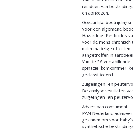
residuen van bestrijdin
en abrikozen.
Gevaarlijke bestrijdings
Voor een algemene beoor
Hazardous Pesticides van
voor de mens chronisch t
milieu nadelige effecten
aangetroffen in aardbeie
Van de 56 verschillende 
spinazie, komkommer, ke
geclassificeerd.
Zuigelingen- en peuterv
De analyseresultaten va
zuigelingen- en peutervo
Advies aan consument
PAN Nederland adviseer
gezinnen om voor baby´s,
synthetische bestrijding