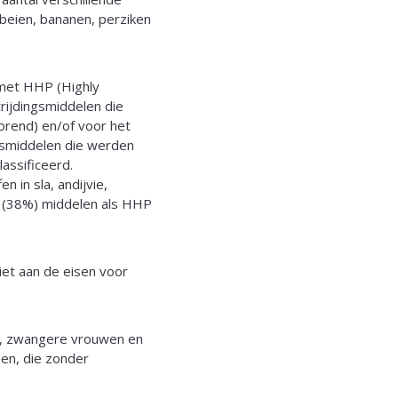
beien, bananen, perziken
 met HHP (Highly
rijdingsmiddelen die
orend) en/of voor het
ngsmiddelen die werden
assificeerd.
 in sla, andijvie,
1 (38%) middelen als HHP
et aan de eisen voor
n, zwangere vrouwen en
pen, die zonder