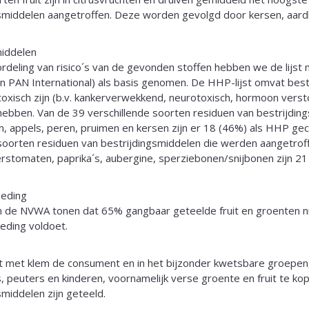
gsmiddelen aangetroffen. Deze worden gevolgd door kersen, aard
middelen
deling van risico´s van de gevonden stoffen hebben we de lijst
 PAN International) als basis genomen. De HHP-lijst omvat best
oxisch zijn (b.v. kankerverwekkend, neurotoxisch, hormoon verst
 hebben. Van de 39 verschillende soorten residuen van bestrijdi
n, appels, peren, pruimen en kersen zijn er 18 (46%) als HHP gecl
soorten residuen van bestrijdingsmiddelen die werden aangetroffen
rstomaten, paprika´s, aubergine, sperziebonen/snijbonen zijn 2
oeding
n de NVWA tonen dat 65% gangbaar geteelde fruit en groenten ni
eding voldoet.
t met klem de consument en in het bijzonder kwetsbare groepe
 peuters en kinderen, voornamelijk verse groente en fruit te ko
smiddelen zijn geteeld.