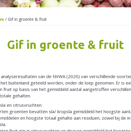
ws
/
Gif in groente & fruit
Gif in groente & fruit
analyseresultaten van de NVWA (2020) van verschillende soorten 
n het buitenland geteeld worden, onder de loep genomen. Er is e
n fruit op basis van het gemiddeld aantal aangetroffen verschill
totale gehalten.
sla en citrusvruchten.
rten groenten bevatten sla/ kropsla gemiddeld het hoogste aanta
smiddelen en hoogste totaal gehalte aan residuen, zowel bij de i
la.
ten fruit zijn in citrusvruchten en druiven gemiddeld het hoogste