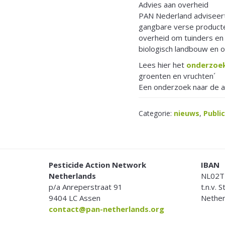
Advies aan overheid
PAN Nederland adviseer
gangbare verse producte
overheid om tuinders en 
biologisch landbouw en o
Lees hier het
onderzoe
groenten en vruchten´
Een onderzoek naar de a
Categorie:
nieuws
,
Publi
FOOTER
Pesticide Action Network
IBAN
Netherlands
NL02T
p/a Anreperstraat 91
t.n.v. 
9404 LC Assen
Nether
contact@pan-netherlands.org