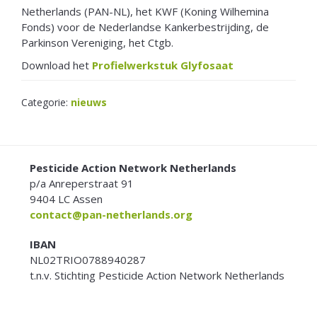
Netherlands (PAN-NL), het KWF (Koning Wilhemina
Fonds) voor de Nederlandse Kankerbestrijding, de
Parkinson Vereniging, het Ctgb.
Download het
Profielwerkstuk Glyfosaat
Categorie:
nieuws
FOOTER
Pesticide Action Network Netherlands
p/a Anreperstraat 91
9404 LC Assen
contact@pan-netherlands.org
IBAN
NL02TRIO0788940287
t.n.v. Stichting Pesticide Action Network Netherlands