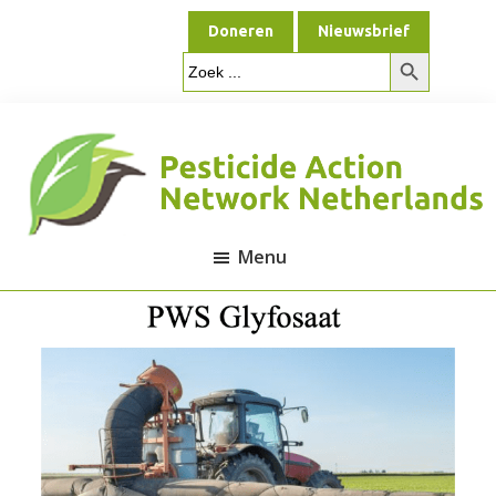
Door
Spring
Doneren
Nieuwsbrief
naar
naar
Zoekknop
de
de
Zoek
naar:
hoofd
voettekst
inhoud
Menu
Pesticide
Action
Network