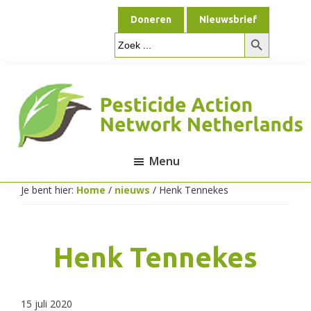
Door
Spring
Doneren
Nieuwsbrief
naar
naar
Zoekknop
de
de
Zoek
naar:
hoofd
voettekst
inhoud
Menu
Pesticide
Je bent hier:
Home
/
nieuws
/
Henk Tennekes
Action
Henk Tennekes
Network
15 juli 2020