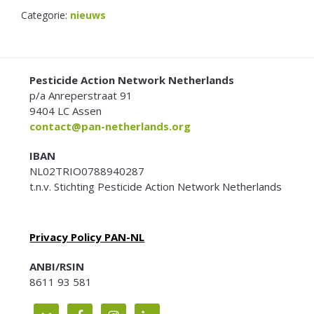
Categorie:
nieuws
FOOTER
Pesticide Action Network Netherlands
p/a Anreperstraat 91
9404 LC Assen
contact@pan-netherlands.org
IBAN
NL02TRIO0788940287
t.n.v. Stichting Pesticide Action Network Netherlands
Privacy Policy PAN-NL
ANBI/RSIN
8611 93 581