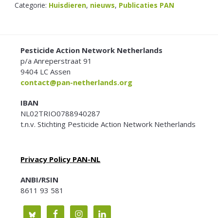
Categorie:
Huisdieren
,
nieuws
,
Publicaties PAN
FOOTER
Pesticide Action Network Netherlands
p/a Anreperstraat 91
9404 LC Assen
contact@pan-netherlands.org
IBAN
NL02TRIO0788940287
t.n.v. Stichting Pesticide Action Network Netherlands
Privacy Policy PAN-NL
ANBI/RSIN
8611 93 581