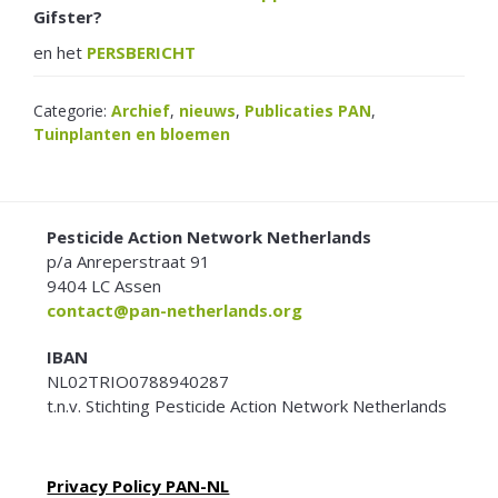
Gifster?
en het
PERSBERICHT
Categorie:
Archief
,
nieuws
,
Publicaties PAN
,
Tuinplanten en bloemen
FOOTER
Pesticide Action Network Netherlands
p/a Anreperstraat 91
9404 LC Assen
contact@pan-netherlands.org
IBAN
NL02TRIO0788940287
t.n.v. Stichting Pesticide Action Network Netherlands
Privacy Policy PAN-NL