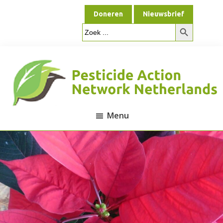
Door
Spring
Doneren
Nieuwsbrief
naar
naar
Zoekknop
de
de
Zoek
naar:
hoofd
voettekst
inhoud
Menu
Pesticide
Action
Network