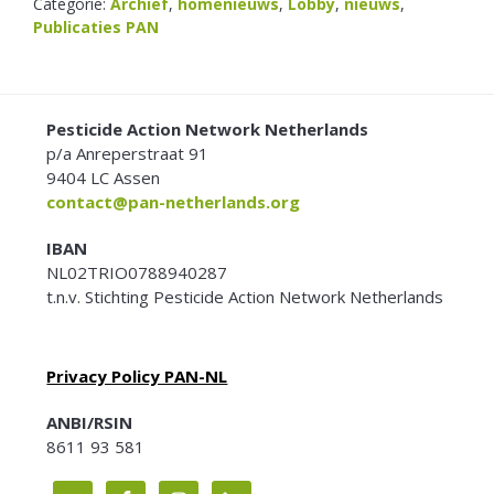
Categorie:
Archief
,
homenieuws
,
Lobby
,
nieuws
,
Publicaties PAN
FOOTER
Pesticide Action Network Netherlands
p/a Anreperstraat 91
9404 LC Assen
contact@pan-netherlands.org
IBAN
NL02TRIO0788940287
t.n.v. Stichting Pesticide Action Network Netherlands
Privacy Policy PAN-NL
ANBI/RSIN
8611 93 581