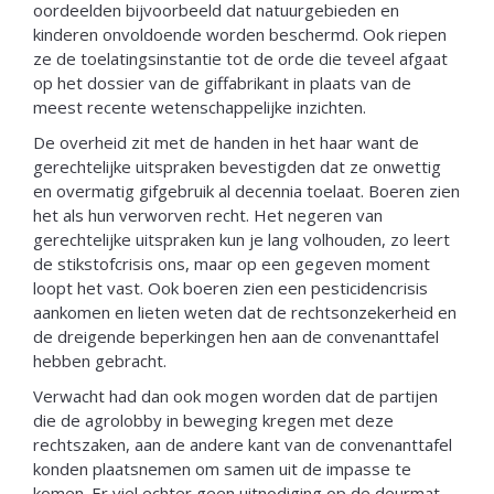
oordeelden bijvoorbeeld dat natuurgebieden en
kinderen onvoldoende worden beschermd. Ook riepen
ze de toelatingsinstantie tot de orde die teveel afgaat
op het dossier van de giffabrikant in plaats van de
meest recente wetenschappelijke inzichten.
De overheid zit met de handen in het haar want de
gerechtelijke uitspraken bevestigden dat ze onwettig
en overmatig gifgebruik al decennia toelaat. Boeren zien
het als hun verworven recht. Het negeren van
gerechtelijke uitspraken kun je lang volhouden, zo leert
de stikstofcrisis ons, maar op een gegeven moment
loopt het vast. Ook boeren zien een pesticidencrisis
aankomen en lieten weten dat de rechtsonzekerheid en
de dreigende beperkingen hen aan de convenanttafel
hebben gebracht.
Verwacht had dan ook mogen worden dat de partijen
die de agrolobby in beweging kregen met deze
rechtszaken, aan de andere kant van de convenanttafel
konden plaatsnemen om samen uit de impasse te
komen. Er viel echter geen uitnodiging op de deurmat