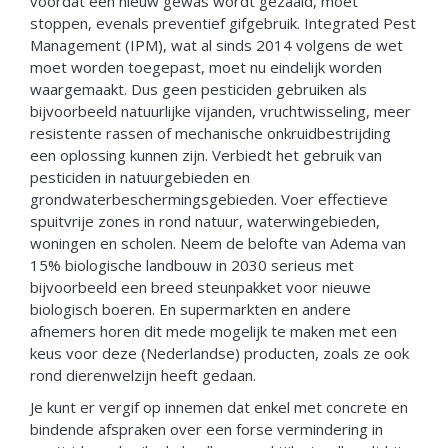
voordat een nieuw gewas wordt gezaaid, moet
stoppen, evenals preventief gifgebruik. Integrated Pest
Management (IPM), wat al sinds 2014 volgens de wet
moet worden toegepast, moet nu eindelijk worden
waargemaakt. Dus geen pesticiden gebruiken als
bijvoorbeeld natuurlijke vijanden, vruchtwisseling, meer
resistente rassen of mechanische onkruidbestrijding
een oplossing kunnen zijn. Verbiedt het gebruik van
pesticiden in natuurgebieden en
grondwaterbeschermingsgebieden. Voer effectieve
spuitvrije zones in rond natuur, waterwingebieden,
woningen en scholen. Neem de belofte van Adema van
15% biologische landbouw in 2030 serieus met
bijvoorbeeld een breed steunpakket voor nieuwe
biologisch boeren. En supermarkten en andere
afnemers horen dit mede mogelijk te maken met een
keus voor deze (Nederlandse) producten, zoals ze ook
rond dierenwelzijn heeft gedaan.
Je kunt er vergif op innemen dat enkel met concrete en
bindende afspraken over een forse vermindering in