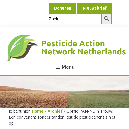
Door
Spring
Doneren
Nieuwsbrief
naar
naar
Zoekknop
de
de
Zoek
naar:
hoofd
voettekst
inhoud
Menu
Pesticide
Action
Je bent hier:
Home
/
Archief
/
Opinie PAN-NL in Trouw:
Een convenant zonder tanden lost de pesticidencrisis niet
Network
op