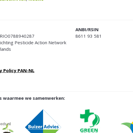
ANBI/RSIN
RIO0788940287
8611 93 581
Stichting Pesticide Action Network
lands
y Policy PAN-NL
ies waarmee we samenwerken: