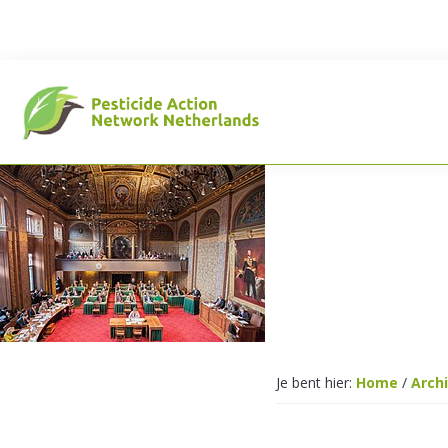
Spring
Door
Spring
naar
naar
naar
de
de
de
hoofdnavigatie
hoofd
voettekst
inhoud
Pesticide
Action
Network
Je bent hier:
Home
/
Arch
Netherlands