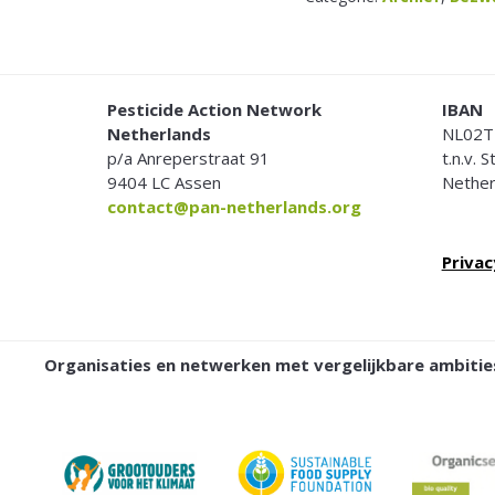
FOOTER
Pesticide Action Network
IBAN
Netherlands
NL02T
p/a Anreperstraat 91
t.n.v. 
9404 LC Assen
Nether
contact@pan-netherlands.org
Privac
Organisaties en netwerken met vergelijkbare ambit