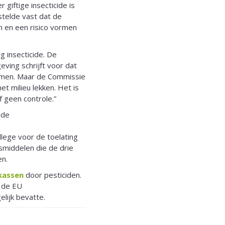
r giftige insecticide is
stelde vast dat de
n en een risico vormen
g insecticide. De
ing schrijft voor dat
komen. Maar de Commissie
et milieu lekken. Het is
f geen controle.”
nde
lege voor de toelating
middelen die de drie
en.
 kassen
door pesticiden.
r de EU
lijk bevatte.