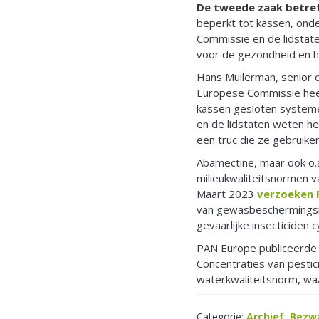
De tweede zaak betre
beperkt tot kassen, ond
Commissie en de lidstate
voor de gezondheid en he
Hans Muilerman, senior ch
Europese Commissie heef
kassen gesloten systeme
en de lidstaten weten hee
een truc die ze gebruike
Abamectine, maar ook o.a
milieukwaliteitsnormen v
Maart 2023
verzoeken 
van gewasbeschermingsmi
gevaarlijke insecticiden
PAN Europe publiceerde
Concentraties van pesti
waterkwaliteitsnorm, waa
Categorie:
Archief
,
Bezwa