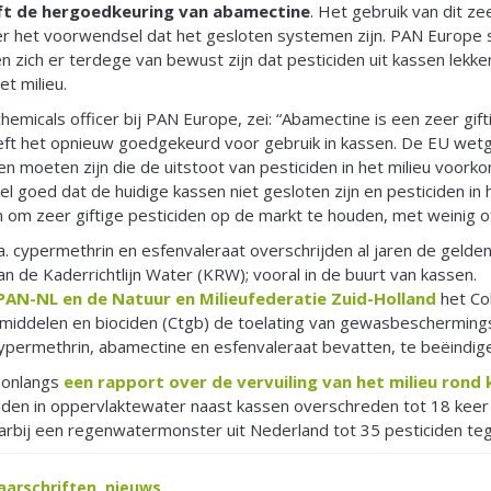
ft de hergoedkeuring van abamectine
. Het gebruik van dit zee
er het voorwendsel dat het gesloten systemen zijn. PAN Europe 
n zich er terdege van bewust zijn dat pesticiden uit kassen lekke
t milieu.
emicals officer bij PAN Europe, zei: “Abamectine is een zeer gifti
t het opnieuw goedgekeurd voor gebruik in kassen. De EU wetgev
n moeten zijn die de uitstoot van pesticiden in het milieu voor
l goed dat de huidige kassen niet gesloten zijn en pesticiden in h
n om zeer giftige pesticiden op de markt te houden, met weinig o
. cypermethrin en esfenvaleraat overschrijden al jaren de gelde
an de Kaderrichtlijn Water (KRW); vooral in de buurt van kassen.
PAN-NL en de Natuur en Milieufederatie Zuid-Holland
het Col
ddelen en biociden (Ctgb) de toelating van gewasbeschermings
 cypermethrin, abamectine en esfenvaleraat bevatten, te beëindig
 onlangs
een rapport over de vervuiling van het milieu rond
ciden in oppervlaktewater naast kassen overschreden tot 18 kee
rbij een regenwatermonster uit Nederland tot 35 pesticiden tege
arschriften
,
nieuws