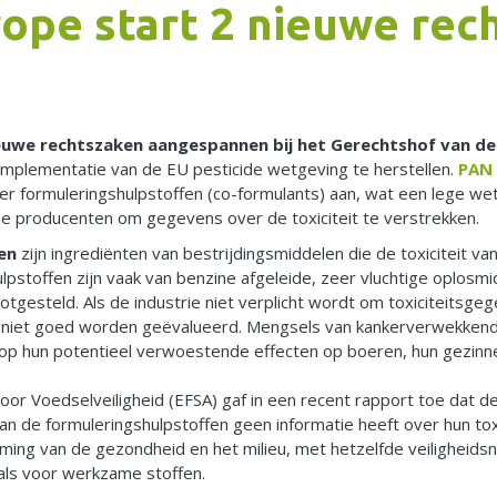
ope start 2 nieuwe rec
euwe rechtszaken aangespannen bij het Gerechtshof van de
implementatie van de EU pesticide wetgeving te herstellen.
PAN 
r formuleringshulpstoffen (co-formulants) aan, wat een lege we
ide producenten om gegevens over de toxiciteit te verstrekken.
en
zijn ingrediënten van bestrijdingsmiddelen die de toxiciteit v
pstoffen zijn vaak van benzine afgeleide, zeer vluchtige oplos
tgesteld. Als de industrie niet verplicht wordt om toxiciteitsge
 niet goed worden geëvalueerd. Mengsels van kankerverwekkend
t op hun potentieel verwoestende effecten op boeren, hun gezinn
oor Voedselveiligheid (EFSA) gaf in een recent rapport toe dat
an de formuleringshulpstoffen geen informatie heeft over hun toxi
ming van de gezondheid en het milieu, met hetzelfde veiligheids
als voor werkzame stoffen.