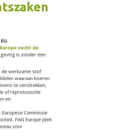
htszaken
 EU
.
Europe vecht de
tgeving is zonder een
an de werkzame stof
middelen waaraan boeren
gevens te verstrekken,
e of reprotoxische
en en
 de Europese Commissie
citeit. PAN Europe pleit
niveau voor