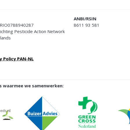
ANBI/RSIN
RIO0788940287
8611 93 581
Stichting Pesticide Action Network
lands
y Policy PAN-NL
ies waarmee we samenwerken: