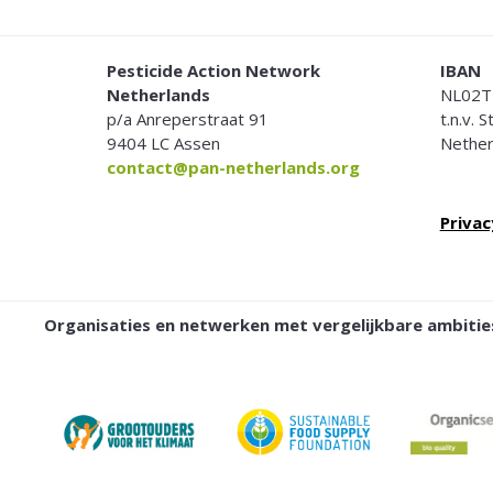
FOOTER
Pesticide Action Network
IBAN
Netherlands
NL02T
p/a Anreperstraat 91
t.n.v. 
9404 LC Assen
Nether
contact@pan-netherlands.org
Privac
Organisaties en netwerken met vergelijkbare ambit