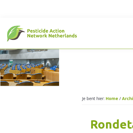
Spring
Door
Spring
naar
naar
naar
de
de
de
hoofdnavigatie
hoofd
voettekst
inhoud
Pesticide
Action
Je bent hier:
Home
/
Arch
Network
Rondet
Netherlands