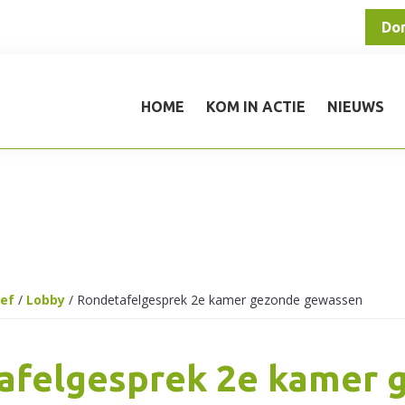
Do
HOME
KOM IN ACTIE
NIEUWS
ief
/
Lobby
/
Rondetafelgesprek 2e kamer gezonde gewassen
afelgesprek 2e kamer 