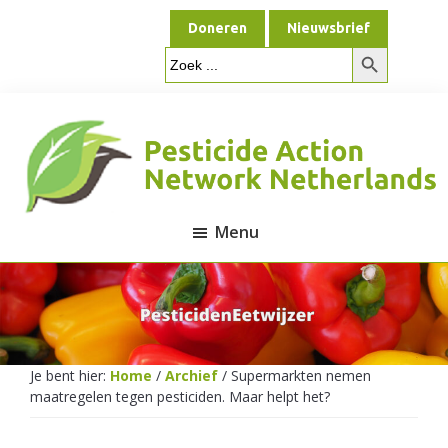
Door
Spring
Doneren
Nieuwsbrief
naar
naar
Zoekknop
de
de
Zoek
naar:
hoofd
voettekst
inhoud
Menu
Pesticide
Action
Je bent hier:
Home
/
Archief
/
Supermarkten nemen
maatregelen tegen pesticiden. Maar helpt het?
Network