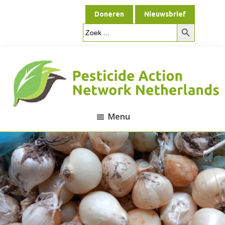
Door
Spring
Doneren
Nieuwsbrief
naar
naar
Zoekknop
de
de
Zoek
naar:
hoofd
voettekst
inhoud
Menu
Pesticide
Action
Network