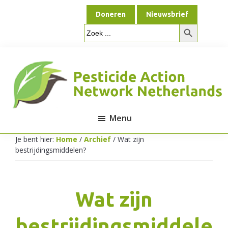
Door
Spring
Doneren
Nieuwsbrief
naar
naar
Zoekknop
de
de
Zoek
naar:
hoofd
voettekst
inhoud
Menu
Pesticide
Je bent hier:
Home
/
Archief
/
Wat zijn
bestrijdingsmiddelen?
Action
Wat zijn
Network
bestrijdingsmiddele