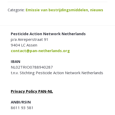
Categorie:
Emissie van bestrijdingsmiddelen
,
nieuws
FOOTER
Pesticide Action Network Netherlands
p/a Anreperstraat 91
9404 LC Assen
contact@pan-netherlands.org
IBAN
NL02TRIO0788940287
t.n.v. Stichting Pesticide Action Network Netherlands
Privacy Policy PAN-NL
ANBI/RSIN
8611 93 581