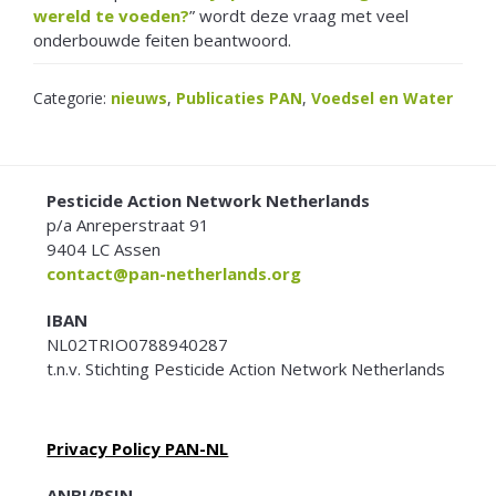
wereld te voeden?
” wordt deze vraag met veel
onderbouwde feiten beantwoord.
Categorie:
nieuws
,
Publicaties PAN
,
Voedsel en Water
FOOTER
Pesticide Action Network Netherlands
p/a Anreperstraat 91
9404 LC Assen
contact@pan-netherlands.org
IBAN
NL02TRIO0788940287
t.n.v. Stichting Pesticide Action Network Netherlands
Privacy Policy PAN-NL
ANBI/RSIN