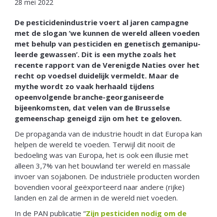
28 mei 2022
De pesticidenindustrie voert al jaren campagne
met de slogan ‘we kunnen de wereld alleen voeden
met behulp van pesticiden en genetisch gemanipu­
leerde gewassen’. Dit is een mythe zoals het
recente rapport van de Verenigde Naties over het
recht op voedsel duidelijk ver­meldt. Maar de
mythe wordt zo vaak herhaald tijdens
opeenvolgende branche­-georganiseerde
bijeenkom­sten, dat velen van de Brusselse
gemeenschap ge­neigd zijn om het te geloven.
De propaganda van de industrie houdt in dat Europa kan
helpen de wereld te voeden. Terwijl dit nooit de
bedoeling was van Europa, het is ook een illusie met
alleen 3,7% van het bouwland ter wereld en mas­sale
invoer van sojabonen. De industriële producten worden
bovendien vooral geëxporteerd naar andere (rijke)
landen en zal de armen in de wereld niet voeden.
In de PAN publicatie “
Zijn pesticiden nodig om de