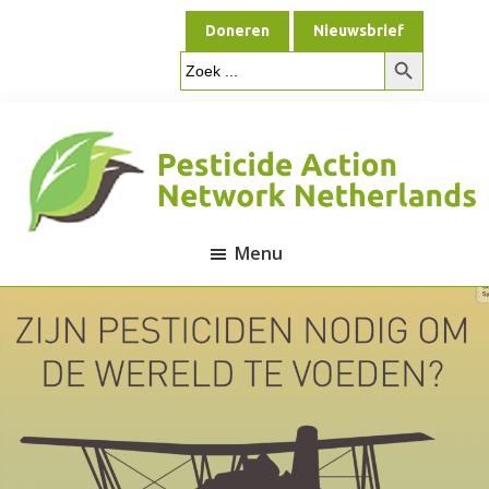
Door
Spring
Doneren
Nieuwsbrief
naar
naar
Zoekknop
de
de
Zoek
naar:
hoofd
voettekst
inhoud
Menu
Pesticide
Action
Network