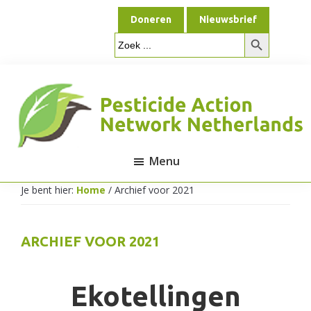
Door
Spring
Doneren
Nieuwsbrief
naar
naar
Zoekknop
de
de
Zoek
naar:
hoofd
voettekst
inhoud
Menu
Pesticide
Je bent hier:
Home
/
Archief voor 2021
Action
ARCHIEF VOOR 2021
Network
Ekotellingen