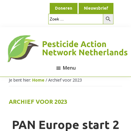
Door
Spring
Doneren
Nieuwsbrief
naar
naar
Zoekknop
de
de
Zoek
naar:
hoofd
voettekst
inhoud
Menu
Pesticide
Je bent hier:
Home
/
Archief voor 2023
Action
ARCHIEF VOOR 2023
Network
PAN Europe start 2