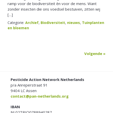
ramp voor de biodiversiteit èn voor de mens. Want
zonder insecten die ons voedsel bestuiven, zitten wij
[…]
Categorie:
Archief
,
Biodiversiteit
,
nieuws
,
Tuinplanten
en bloemen
Volgende »
FOOTER
Pesticide Action Network Netherlands
p/a Anreperstraat 91
9404 LC Assen
contact@pan-netherlands.org
IBAN
NL02TRIO0788940287