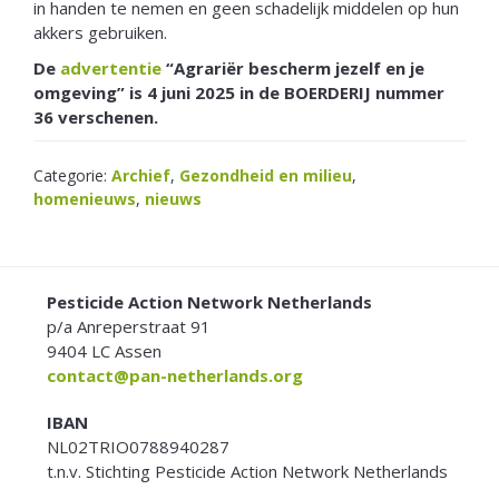
in handen te nemen en geen schadelijk middelen op hun
akkers gebruiken.
De
advertentie
“Agrariër bescherm jezelf en je
omgeving” is 4 juni 2025 in de BOERDERIJ nummer
36 verschenen.
Categorie:
Archief
,
Gezondheid en milieu
,
homenieuws
,
nieuws
FOOTER
Pesticide Action Network Netherlands
p/a Anreperstraat 91
9404 LC Assen
contact@pan-netherlands.org
IBAN
NL02TRIO0788940287
t.n.v. Stichting Pesticide Action Network Netherlands