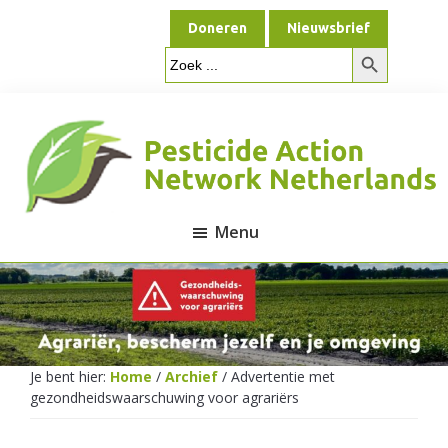
Door
Spring
Doneren
Nieuwsbrief
naar
naar
Zoekknop
de
de
Zoek
naar:
hoofd
voettekst
inhoud
Menu
Pesticide
Action
Je bent hier:
Home
/
Archief
/
Advertentie met
gezondheidswaarschuwing voor agrariërs
Network