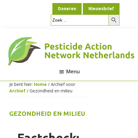
Door
Spring
Doneren
Nieuwsbrief
naar
naar
Zoekknop
de
de
Zoek
naar:
hoofd
voettekst
inhoud
Menu
Pesticide
Je bent hier:
Home
/
Archief voor
Archief
/
Gezondheid en milieu
Action
GEZONDHEID EN MILIEU
Network
Factcheck: