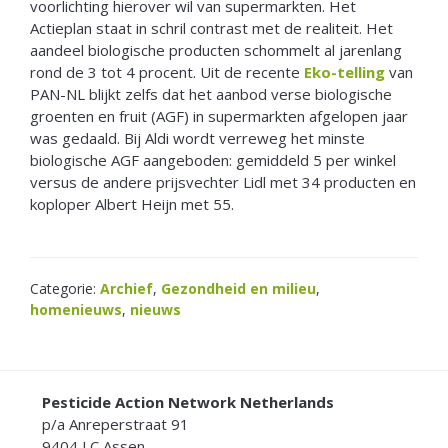
voorlichting hierover wil van supermarkten. Het
Actieplan staat in schril contrast met de realiteit. Het
aandeel biologische producten schommelt al jarenlang
rond de 3 tot 4 procent. Uit de recente
Eko-telling
van
PAN-NL blijkt zelfs dat het aanbod verse biologische
groenten en fruit (AGF) in supermarkten afgelopen jaar
was gedaald. Bij Aldi wordt verreweg het minste
biologische AGF aangeboden: gemiddeld 5 per winkel
versus de andere prijsvechter Lidl met 34 producten en
koploper Albert Heijn met 55.
Categorie:
Archief
,
Gezondheid en milieu
,
homenieuws
,
nieuws
FOOTER
Pesticide Action Network Netherlands
p/a Anreperstraat 91
9404 LC Assen