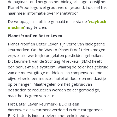
de pagina stond nergens het biologisch logo terwijl het
PlanetProof logo wel groot werd getoond, inclusief link
naar meer informatie over PlanetProof.
De webpagina is offline gehaald maar via de ‘
wayback
machine
’ nog te zien.
PlanetProof en Beter Leven
PlanetProof en Beter Leven zijn verre van biologische
keurmerken. On the Way to PlanetProof telers mogen
vrijwel alle wettelijk toegelaten pesticiden gebruiken.
Dit keurmerk van de Stichting Milieukeur (SMK) heeft
een bonus-malus systeem, waarbij de teler het gebruik
van de meest giftige middelen kan compenseren met
bijvoorbeeld een insectenhotel of door een nestkastje
op te hangen. Maatregelen om het gebruik van
pesticiden te reduceren worden zo aangemoedigd,
maar het is geen vereiste.
Het Beter Leven keurmerk (BLK) is een
dierenwelzijnskeurmerk verdeeld in drie categorieën.
BLK 1 ster is industrievlees met enkele extra