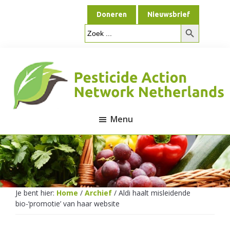
Door
Spring
Doneren
Nieuwsbrief
naar
naar
Zoekknop
de
de
Zoek
naar:
hoofd
voettekst
inhoud
Menu
Pesticide
Action
Je bent hier:
Home
/
Archief
/
Aldi haalt misleidende
bio-‘promotie’ van haar website
Network