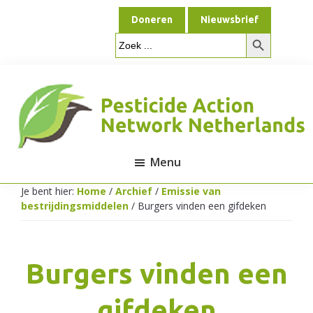
Door
Spring
Doneren
Nieuwsbrief
naar
naar
Zoekknop
de
de
Zoek
naar:
hoofd
voettekst
inhoud
Menu
Pesticide
Je bent hier:
Home
/
Archief
/
Emissie van
bestrijdingsmiddelen
/
Burgers vinden een gifdeken
Action
Burgers vinden een
Network
gifdeken