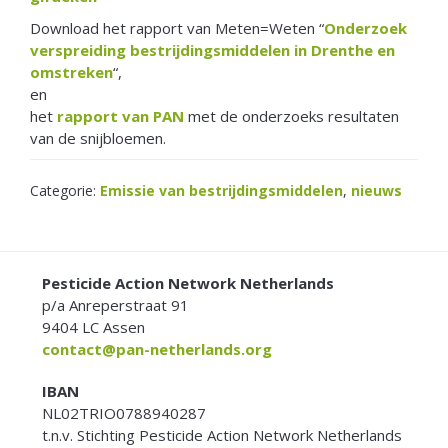
Download het rapport van Meten=Weten “
Onderzoek
verspreiding bestrijdingsmiddelen in Drenthe en
omstreken
“,
en
het
rapport van PAN
met de onderzoeks resultaten
van de snijbloemen.
Categorie:
Emissie van bestrijdingsmiddelen
,
nieuws
FOOTER
Pesticide Action Network Netherlands
p/a Anreperstraat 91
9404 LC Assen
contact@pan-netherlands.org
IBAN
NL02TRIO0788940287
t.n.v. Stichting Pesticide Action Network Netherlands