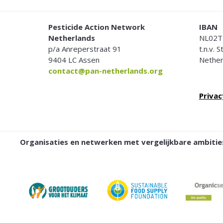
FOOTER
Pesticide Action Network
IBAN
Netherlands
NL02T
p/a Anreperstraat 91
t.n.v. 
9404 LC Assen
Nether
contact@pan-netherlands.org
Privac
Organisaties en netwerken met vergelijkbare ambit