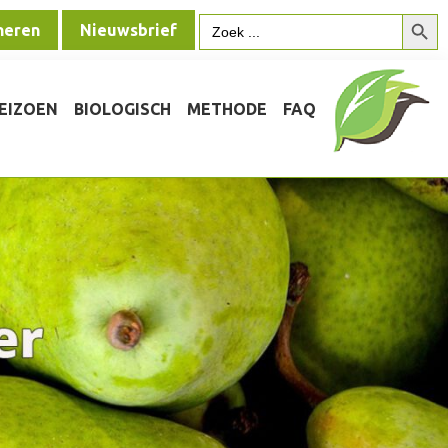
Zoek
Zoek
neren
Nieuwsbrief
naar:
SEIZOEN
BIOLOGISCH
METHODE
FAQ