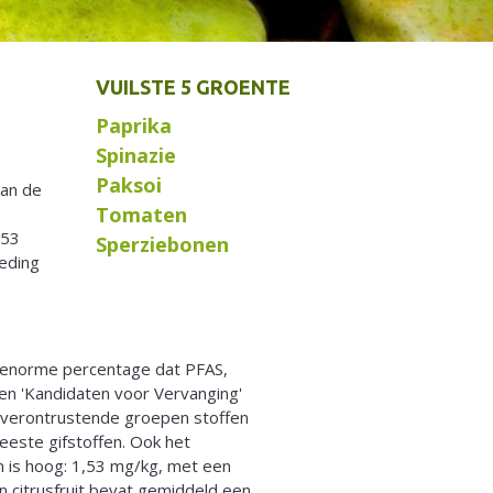
VUILSTE 5 GROENTE
Paprika
Spinazie
Paksoi
van de
Tomaten
,53
Sperziebonen
eding
t enorme percentage dat PFAS,
n 'Kandidaten voor Vervanging'
e verontrustende groepen stoffen
eeste gifstoffen. Ook het
n is hoog: 1,53 mg/kg, met een
en citrusfruit bevat gemiddeld een