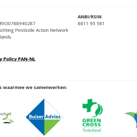
ANBI/RSIN
RIO0788940287
8611 93 581
Stichting Pesticide Action Network
lands
y Policy PAN-NL
ies waarmee we samenwerken: