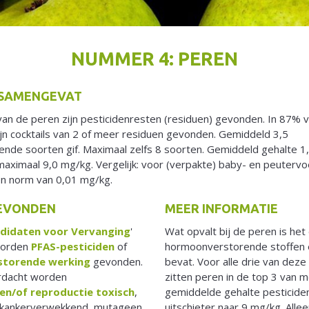
NUMMER 4: PEREN
 SAMENGEVAT
an de peren zijn pesticidenresten (residuen) gevonden. In 87% 
jn cocktails van 2 of meer residuen gevonden. Gemiddeld 3,5
lende soorten gif. Maximaal zelfs 8 soorten. Gemiddeld gehalte 1
aximaal 9,0 mg/kg. Vergelijk: voor (verpakte) baby- en peutervo
en norm van 0,01 mg/kg.
GEVONDEN
MEER INFORMATIE
didaten voor Vervanging
'
Wat opvalt bij de peren is he
worden
PFAS-pesticiden
of
hormoonverstorende stoffen e
torende werking
gevonden.
bevat. Voor alle drie van dez
erdacht worden
zitten peren in de top 3 van m
n/of reproductie toxisch
,
gemiddelde gehalte pesticide
 kankerverwekkend, mutageen
uitschieter naar 9 mg/kg. Alle