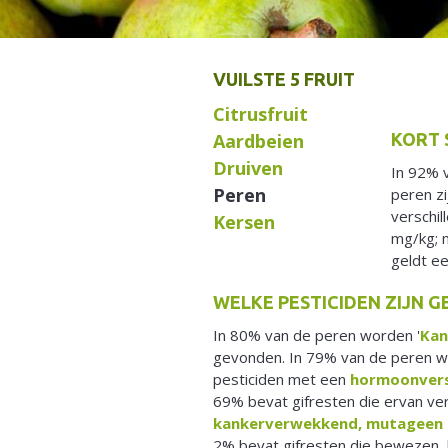
VUILSTE 5 FRUIT
Citrusfruit
Aardbeien
KORT
Druiven
In 92% v
Peren
peren zi
verschil
Kersen
mg/kg; m
geldt e
WELKE PESTICIDEN ZIJN 
In 80% van de peren worden '
Kan
gevonden. In 79% van de peren 
pesticiden met een
hormoonvers
69% bevat gifresten die ervan v
kankerverwekkend, mutageen e
2% bevat gifresten die bewezen