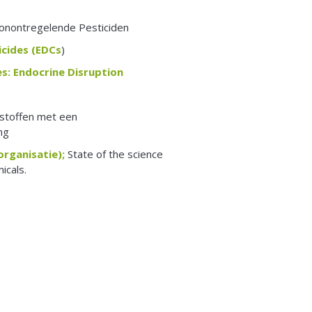
onontregelende Pesticiden
cides (EDCs
)
s: Endocrine Disruption
stoffen met een
ng
rganisatie);
State of the science
icals.