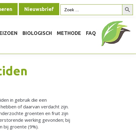
Zoek
Zoek
neren
Nieuwsbrief
naar:
SEIZOEN
BIOLOGISCH
METHODE
FAQ
ciden
iden in gebruik die een
ebben of daarvan verdacht zijn.
derzochte groenten en fruit zijn
rstorende werking gevonden; bij
an bij groente (9%).