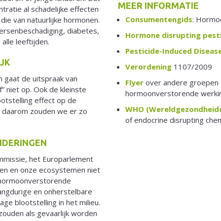
MEER INFORMATIE
ratie al schadelijke effecten
Consumentengids
: Hormo
die van natuurlijke hormonen.
ersenbeschadiging, diabetes,
Hormone disrupting pesti
le leeftijden.
Pesticide-Induced Disease
IJK
Verordening
1107/2009
 gaat de uitspraak van
Flyer
over andere groepen 
” niet op. Ook de kleinste
hormoonverstorende werki
ootstelling effect op de
WHO (Wereldgezondheido
t daarom zouden we er zo
of endocrine disrupting chem
NDERINGEN
missie, het Europarlement
sen en onze ecosystemen niet
 hormoonverstorende
langdurige en onherstelbare
age blootstelling in het milieu.
ouden als gevaarlijk worden