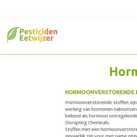
Spring
Door
Spring
naar
naar
naar
de
de
de
hoofdnavigatie
hoofd
voettekst
inhoud
Pesticide
Horm
Action
HORMOONVERSTORENDE P
Hormoonverstorende stoffen zijn 
Network
werking van hormonen nabootsen 
bekend als hormoon ontregelende 
Disrupting Chemicals.
Netherlands
Stoffen met een hormoonverstor
gevaarlijk zijn voor met name ong