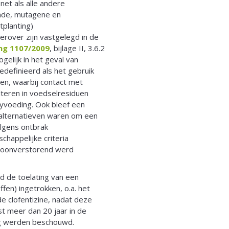
et als alle andere
nde, mutagene en
tplanting)
erover zijn vastgelegd in de
ng 1107/2009
, bijlage II, 3.6.2
gelijk in het geval van
edefinieerd als het gebruik
en, waarbij contact met
lteren in voedselresiduen
byvoeding. Ook bleef een
 alternatieven waren om een
olgens ontbrak
happelijke criteria
moonverstorend werd
ad de toelating van een
fen) ingetrokken, o.a. het
de clofentizine, nadat deze
 meer dan 20 jaar in de
lig werden beschouwd.