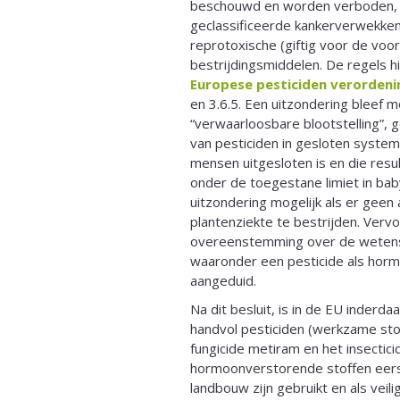
beschouwd en worden verboden, n
geclassificeerde kankerverwekke
reprotoxische (giftig voor de voor
bestrijdingsmiddelen. De regels hi
Europese pesticiden verordeni
en 3.6.5. Een uitzondering bleef mo
“verwaarloosbare blootstelling”, g
van pesticiden in gesloten system
mensen uitgesloten is en die resu
onder de toegestane limiet in ba
uitzondering mogelijk als er geen
plantenziekte te bestrijden. Verv
overeenstemming over de wetensc
waaronder een pesticide als hor
aangeduid.
Na dit besluit, is in de EU inderda
handvol pesticiden (werkzame stof
fungicide metiram en het insectici
hormoonverstorende stoffen eerst
landbouw zijn gebruikt en als vei