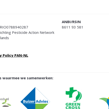
ANBI/RSIN
RIO0788940287
8611 93 581
Stichting Pesticide Action Network
lands
y Policy PAN-NL
ies waarmee we samenwerken: