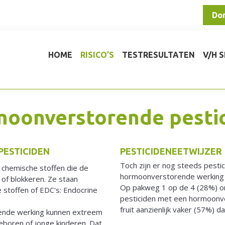
Do
HOME
RISICO’S
TESTRESULTATEN
V/H 
oonverstorende pesti
ESTICIDEN
PESTICIDENEETWIJZER
Toch zijn er nog steeds pestic
chemische stoffen die de
hormoonverstorende werking h
of blokkeren. Ze staan
Op pakweg 1 op de 4 (28%) on
stoffen of EDC's: Endocrine
pesticiden met een hormoonve
fruit aanzienlijk vaker (57%) d
ende werking kunnen extreem
eboren of jonge kinderen. Dat