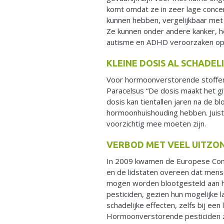
komt omdat ze in zeer lage concent
kunnen hebben, vergelijkbaar met 
Ze kunnen onder andere kanker, h
autisme en ADHD veroorzaken op al
KLEINE DOSIS AL SCHADEL
Voor hormoonverstorende stoffen
Paracelsus “De dosis maakt het gif
dosis kan tientallen jaren na de bl
hormoonhuishouding hebben. Juis
voorzichtig mee moeten zijn.
VERBOD MET VEEL UITZO
In 2009 kwamen de Europese Com
en de lidstaten overeen dat men
mogen worden blootgesteld aan
pesticiden, gezien hun mogelijke 
schadelijke effecten, zelfs bij een l
Hormoonverstorende pesticiden z