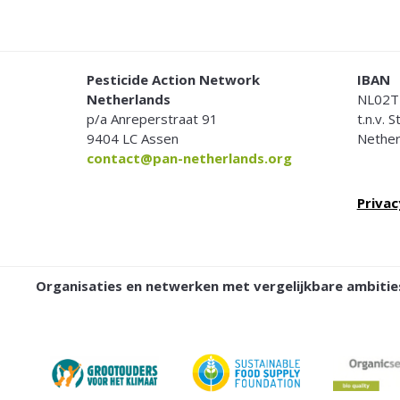
FOOTER
Pesticide Action Network
IBAN
Netherlands
NL02T
p/a Anreperstraat 91
t.n.v. 
9404 LC Assen
Nether
contact@pan-netherlands.org
Privac
Organisaties en netwerken met vergelijkbare ambit