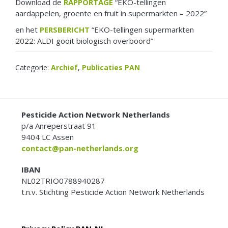
Download de
RAPPORTAGE
“EKO-tellingen
aardappelen, groente en fruit in supermarkten – 2022”
en het
PERSBERICHT
“EKO-tellingen supermarkten
2022: ALDI gooit biologisch overboord”
Categorie:
Archief
,
Publicaties PAN
FOOTER
Pesticide Action Network Netherlands
p/a Anreperstraat 91
9404 LC Assen
contact@pan-netherlands.org
IBAN
NL02TRIO0788940287
t.n.v. Stichting Pesticide Action Network Netherlands