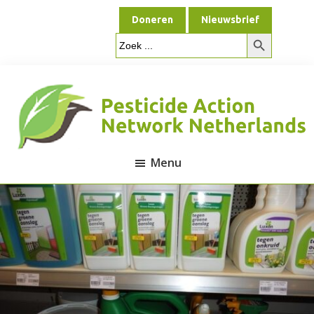
Door
Spring
Doneren
Nieuwsbrief
naar
naar
Zoekknop
de
de
Zoek
naar:
hoofd
voettekst
inhoud
Menu
Pesticide
Action
Network