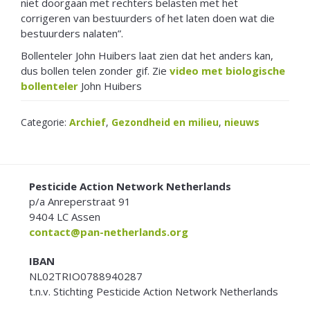
niet doorgaan met rechters belasten met het
corrigeren van bestuurders of het laten doen wat die
bestuurders nalaten”.
Bollenteler John Huibers laat zien dat het anders kan,
dus bollen telen zonder gif. Zie
video met biologische
bollenteler
John Huibers
Categorie:
Archief
,
Gezondheid en milieu
,
nieuws
FOOTER
Pesticide Action Network Netherlands
p/a Anreperstraat 91
9404 LC Assen
contact@pan-netherlands.org
IBAN
NL02TRIO0788940287
t.n.v. Stichting Pesticide Action Network Netherlands