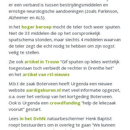
er een verband is tussen bestrijdingsmiddelen en
ernstige neurologische aandoeningen (zoals Parkinson,
Alzheimer en ALS).
In het
hoger beroep
mocht de teler toch weer spuiten.
Niet de 33 middelen die op het oorspronkelijk
spuitschema stonden, maar slechts 4 middelen waarvan
de teler zegt die echt nodig te hebben om zijn oogst
veilig te stellen.
Zie ook
artikel in Trouw
“Gif spuiten op lelies wettelijk
toegestaan toch verbiedt de rechter in Drenthe het”
en het
artikel van rtl-nieuws
M.b.t de zaak Boterveen heeft Urgenda een nieuwe
website
aardigeburen.nl
met veel informatie opgezet,
o.a. over het verloop van het kortgeding Boterveen.
Ook is Urgenda een
crowdfunding
“help de leliezaak
vooruit” gestart.
Lees
in het DvhN
: natuurbeschermer Henk Baptist
roept bestuurders om in overleg te gaan “We kunnen