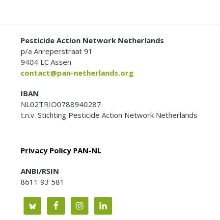
FOOTER
Pesticide Action Network Netherlands
p/a Anreperstraat 91
9404 LC Assen
contact@pan-netherlands.org
IBAN
NL02TRIO0788940287
t.n.v. Stichting Pesticide Action Network Netherlands
Privacy Policy PAN-NL
ANBI/RSIN
8611 93 581