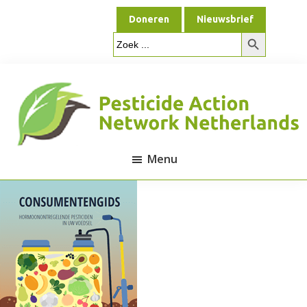
Door
Spring
Doneren
Nieuwsbrief
naar
naar
Zoekknop
de
de
Zoek
naar:
hoofd
voettekst
inhoud
Menu
Pesticide
Action
Network